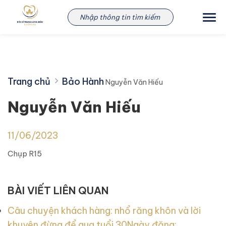
Skip
Nguyễn Văn Hiếu
to
content
Trang chủ
Bảo Hành
Nguyễn Văn Hiếu
Nguyễn Văn Hiếu
11/06/2023
Chụp R15
BÀI VIẾT LIÊN QUAN
Câu chuyện khách hàng: nhổ răng khôn và lời
khuyên đừng để qua tuổi 30
Ngày đăng: