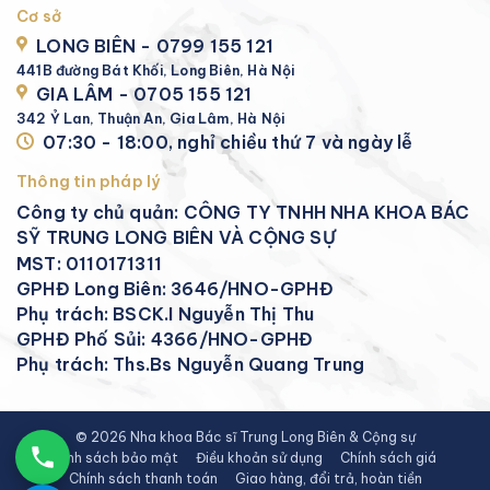
Cơ sở
LONG BIÊN - 0799 155 121
441B đường Bát Khối, Long Biên, Hà Nội
GIA LÂM - 0705 155 121
342 Ỷ Lan, Thuận An, Gia Lâm, Hà Nội
07:30 - 18:00, nghỉ chiều thứ 7 và ngày lễ
Thông tin pháp lý
Công ty chủ quản: CÔNG TY TNHH NHA KHOA BÁC
SỸ TRUNG LONG BIÊN VÀ CỘNG SỰ
MST: 0110171311
GPHĐ Long Biên: 3646/HNO-GPHĐ
Phụ trách: BSCK.I Nguyễn Thị Thu
GPHĐ Phố Sủi: 4366/HNO-GPHĐ
Phụ trách: Ths.Bs Nguyễn Quang Trung
© 2026 Nha khoa Bác sĩ Trung Long Biên & Cộng sự
Chính sách bảo mật
Điều khoản sử dụng
Chính sách giá
Chính sách thanh toán
Giao hàng, đổi trả, hoàn tiền