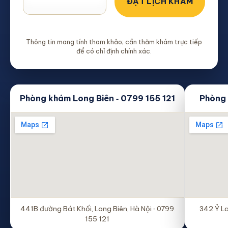
Thông tin mang tính tham khảo; cần thăm khám trực tiếp
để có chỉ định chính xác.
Phòng khám Long Biên ‑ 0799 155 121
Phòng 
441B đường Bát Khối, Long Biên, Hà Nội ‑ 0799
342 Ỷ La
155 121