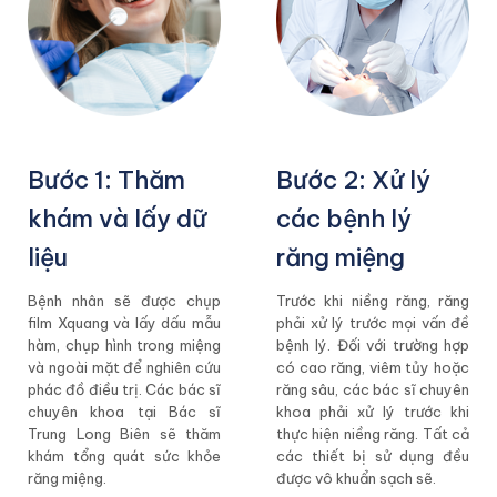
Bước 1: Thăm
Bước 2: Xử lý
khám và lấy dữ
các bệnh lý
liệu
răng miệng
Bệnh nhân sẽ được chụp
Trước khi niềng răng, răng
film Xquang và lấy dấu mẫu
phải xử lý trước mọi vấn đề
hàm, chụp hình trong miệng
bệnh lý. Đối với trường hợp
và ngoài mặt để nghiên cứu
có cao răng, viêm tủy hoặc
phác đồ điều trị. Các bác sĩ
răng sâu, các bác sĩ chuyên
chuyên khoa tại Bác sĩ
khoa phải xử lý trước khi
Trung Long Biên sẽ thăm
thực hiện niềng răng. Tất cả
khám tổng quát sức khỏe
các thiết bị sử dụng đều
răng miệng.
được vô khuẩn sạch sẽ.