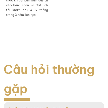
tháo khí cụ. Làm hàm duy trì
cho bệnh nhân và đặt lịch
tái khám sau 4-6 tháng
trong 3 năm liên tục.
Câu hỏi thường
gặp