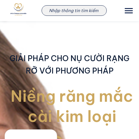
Skip
Niềng răng mắc cài
to
content
GIẢI PHÁP CHO NỤ CƯỜI RẠNG
RỠ VỚI PHƯƠNG PHÁP
Niềng răng mắc
cài kim loại