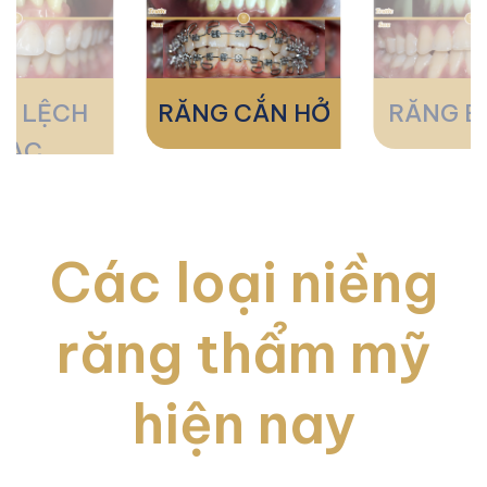
G LỆCH
RĂNG CẮN HỞ
RĂNG B
LẠC
Các loại niềng
răng thẩm mỹ
hiện nay