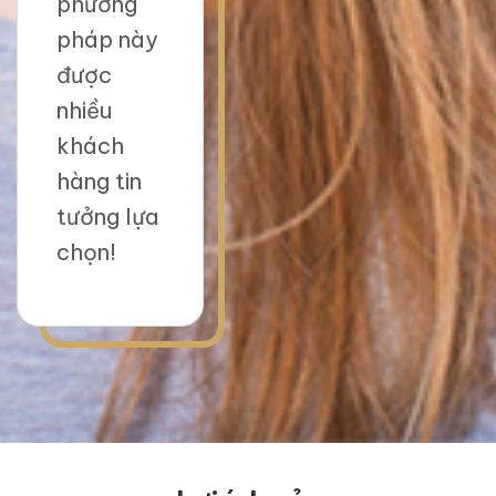
phương
pháp này
được
nhiều
khách
hàng tin
tưởng lựa
chọn!