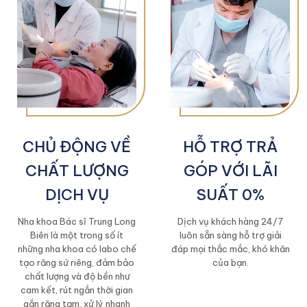
CHỦ ĐỘNG VỀ
HỖ TRỢ TRẢ
CHẤT LƯỢNG
GÓP VỚI LÃI
DỊCH VỤ
SUẤT 0%
Nha khoa Bác sĩ Trung Long
Dịch vụ khách hàng 24/7
Biên là một trong số ít
luôn sẵn sàng hỗ trợ giải
những nha khoa có labo chế
đáp mọi thắc mắc, khó khăn
tạo răng sứ riêng, đảm bảo
của bạn.
chất lượng và độ bền như
cam kết, rút ngắn thời gian
gắn răng tạm, xử lý nhanh