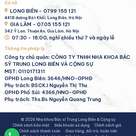
Cơ sở
LONG BIÊN - 0799 155 121
441B đường Bát Khối, Long Biên, Hà Nội
GIA LÂM - 0705 155 121
342 Ỷ Lan, Thuận An, Gia Lâm, Hà Nội
07:30 - 18:00, nghỉ chiều thứ 7 và ngày lễ
Thông tin pháp lý
Công ty chủ quản: CÔNG TY TNHH NHA KHOA BÁC
SỸ TRUNG LONG BIÊN VÀ CỘNG SỰ
MST: 0110171311
GPHĐ Long Biên: 3646/HNO-GPHĐ
Phụ trách: BSCK.I Nguyễn Thị Thu
GPHĐ Phố Sủi: 4366/HNO-GPHĐ
Phụ trách: Ths.Bs Nguyễn Quang Trung
© 2026 Nha khoa Bác sĩ Trung Long Biên & Cộng sự
Chính sách bảo mật
Điều khoản sử dụng
Chính sách giá
Chính sách thanh toán
Giao hàng, đổi trả, hoàn tiền