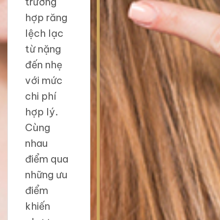
trường
hợp răng
lệch lạc
từ nặng
đến nhẹ
với mức
chi phí
hợp lý.
Cùng
nhau
điểm qua
những ưu
điểm
khiến