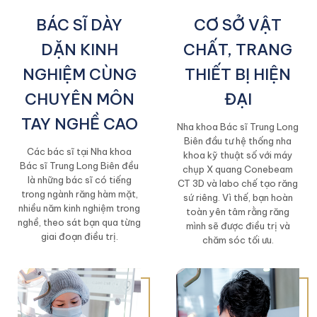
BÁC SĨ DÀY
CƠ SỞ VẬT
DẶN KINH
CHẤT, TRANG
NGHIỆM CÙNG
THIẾT BỊ HIỆN
CHUYÊN MÔN
ĐẠI
TAY NGHỀ CAO
Nha khoa Bác sĩ Trung Long
Biên đầu tư hệ thống nha
Các bác sĩ tại Nha khoa
khoa kỹ thuật số với máy
Bác sĩ Trung Long Biên đều
chụp X quang Conebeam
là những bác sĩ có tiếng
CT 3D và labo chế tạo răng
trong ngành răng hàm mặt,
sứ riêng. Vì thế, bạn hoàn
nhiều năm kinh nghiệm trong
toàn yên tâm rằng răng
nghề, theo sát bạn qua từng
mình sẽ được điều trị và
giai đoạn điều trị.
chăm sóc tối ưu.