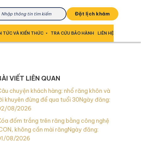
đặt lịch khám
N TỨC VÀ KIẾN THỨC
TRA CỨU BẢO HÀNH
LIÊN HỆ
BÀI VIẾT LIÊN QUAN
Câu chuyện khách hàng: nhổ răng khôn và
ời khuyên đừng để qua tuổi 30
Ngày đăng:
02/08/2026
Xóa đốm trắng trên răng bằng công nghệ
ICON, không cần mài răng
Ngày đăng:
01/08/2026