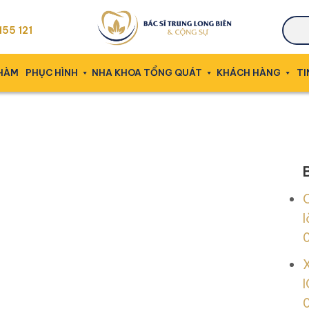
55 121
 HÀM
PHỤC HÌNH
NHA KHOA TỔNG QUÁT
KHÁCH HÀNG
TI
l