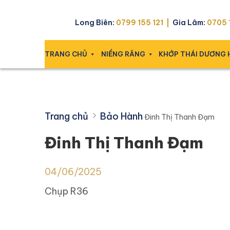
Skip
Đinh Thị Thanh Đạm
to
Long Biên:
0799 155 121 |
Gia Lâm:
0705 1
content
TRANG CHỦ
NIỀNG RĂNG
KHỚP THÁI DƯƠNG
Trang chủ
Bảo Hành
Đinh Thị Thanh Đạm
Đinh Thị Thanh Đạm
04/06/2025
Chụp R36