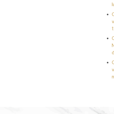
l
v
1
N
v