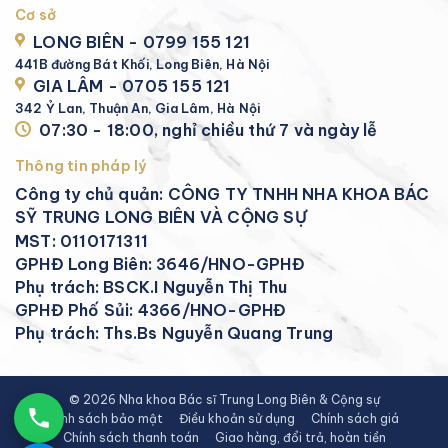
Cơ sở
LONG BIÊN - 0799 155 121
441B đường Bát Khối, Long Biên, Hà Nội
GIA LÂM - 0705 155 121
342 Ỷ Lan, Thuận An, Gia Lâm, Hà Nội
07:30 - 18:00, nghỉ chiều thứ 7 và ngày lễ
Thông tin pháp lý
Công ty chủ quản: CÔNG TY TNHH NHA KHOA BÁC
SỸ TRUNG LONG BIÊN VÀ CỘNG SỰ
MST: 0110171311
GPHĐ Long Biên: 3646/HNO-GPHĐ
Phụ trách: BSCK.I Nguyễn Thị Thu
GPHĐ Phố Sủi: 4366/HNO-GPHĐ
Phụ trách: Ths.Bs Nguyễn Quang Trung
© 2026 Nha khoa Bác sĩ Trung Long Biên & Cộng sự
Chính sách bảo mật
Điều khoản sử dụng
Chính sách giá
Chính sách thanh toán
Giao hàng, đổi trả, hoàn tiền