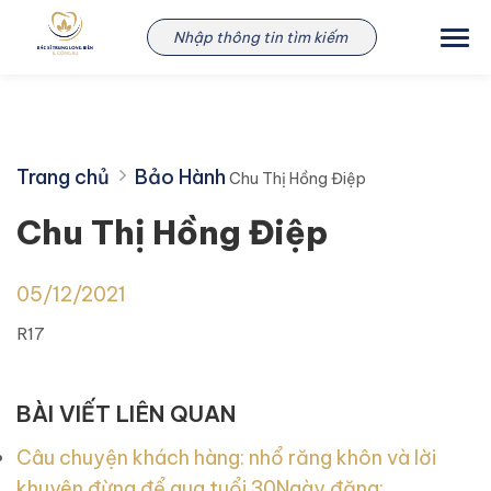
Skip
Chu Thị Hồng Điệp
to
content
Trang chủ
Bảo Hành
Chu Thị Hồng Điệp
Chu Thị Hồng Điệp
05/12/2021
R17
BÀI VIẾT LIÊN QUAN
Câu chuyện khách hàng: nhổ răng khôn và lời
khuyên đừng để qua tuổi 30
Ngày đăng: