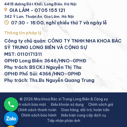
441B đường Bát Khối, Long Biên, Hà Nội
GIA LÂM - 0705 155 121
342 Ỷ Lan, Thuận An, Gia Lâm, Hà Nội
07:30 - 18:00, nghỉ chiều thứ 7 và ngày lễ
Thông tin pháp lý
Công ty chủ quản: CÔNG TY TNHH NHA KHOA BÁC
SỸ TRUNG LONG BIÊN VÀ CỘNG SỰ
MST: 0110171311
GPHĐ Long Biên: 3646/HNO-GPHĐ
Phụ trách: BSCK.I Nguyễn Thị Thu
GPHĐ Phố Sủi: 4366/HNO-GPHĐ
Phụ trách: Ths.Bs Nguyễn Quang Trung
© 2026 Nha khoa Bác sĩ Trung Long Biên & Cộng sự
Chính sách bảo mật
Điều khoản sử dụng
Chính sách giá
Chính sách thanh toán
Giao hàng, đổi trả, hoàn tiền
Chính sách bảo hành
Điều kiện cung cấp dịch vụ
Tiếp nhận phản ánh