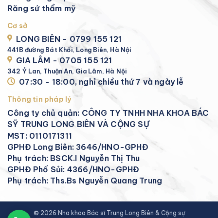
Răng sứ thẩm mỹ
Cơ sở
LONG BIÊN - 0799 155 121
441B đường Bát Khối, Long Biên, Hà Nội
GIA LÂM - 0705 155 121
342 Ỷ Lan, Thuận An, Gia Lâm, Hà Nội
07:30 - 18:00, nghỉ chiều thứ 7 và ngày lễ
Thông tin pháp lý
Công ty chủ quản: CÔNG TY TNHH NHA KHOA BÁC
SỸ TRUNG LONG BIÊN VÀ CỘNG SỰ
MST: 0110171311
GPHĐ Long Biên: 3646/HNO-GPHĐ
Phụ trách: BSCK.I Nguyễn Thị Thu
GPHĐ Phố Sủi: 4366/HNO-GPHĐ
Phụ trách: Ths.Bs Nguyễn Quang Trung
© 2026 Nha khoa Bác sĩ Trung Long Biên & Cộng sự