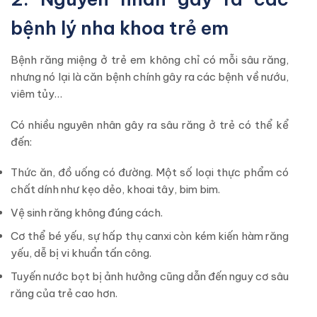
bệnh lý nha khoa trẻ em
Bệnh răng miệng ở trẻ em không chỉ có mỗi sâu răng,
nhưng nó lại là căn bệnh chính gây ra các bệnh về nướu,
viêm tủy…
Có nhiều nguyên nhân gây ra sâu răng ở trẻ có thể kể
đến:
Thức ăn, đồ uống có đường. Một số loại thực phẩm có
chất dính như kẹo dẻo, khoai tây, bim bim.
Vệ sinh răng không đúng cách.
Cơ thể bé yếu, sự hấp thụ canxi còn kém kiến hàm răng
yếu, dễ bị vi khuẩn tấn công.
Tuyến nước bọt bị ảnh hưởng cũng dẫn đến nguy cơ sâu
răng của trẻ cao hơn.