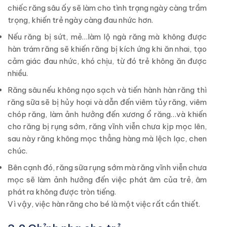
chiếc răng sâu ấy sẽ làm cho tình trạng ngày càng trầm
trọng, khiến trẻ ngày càng đau nhức hơn.
Nếu răng bị sứt, mẻ…làm lộ ngà răng mà không được
hàn trám răng sẽ khiến răng bị kích ứng khi ăn nhai, tạo
cảm giác đau nhức, khó chịu, từ đó trẻ không ăn được
nhiều.
Răng sâu nếu không nạo sạch và tiến hành hàn răng thì
răng sữa sẽ bị hủy hoại và dẫn đến viêm tủy răng, viêm
chóp răng, làm ảnh hưởng đến xương ổ răng…và khiến
cho răng bị rụng sớm, răng vĩnh viễn chưa kịp mọc lên,
sau này răng không mọc thẳng hàng mà lệch lạc, chen
chúc.
Bên cạnh đó, răng sữa rụng sớm mà răng vĩnh viễn chưa
mọc sẽ làm ảnh hưởng đến việc phát âm của trẻ, âm
phát ra không được tròn tiếng.
Vì vậy, việc hàn răng cho bé là một việc rất cần thiết.