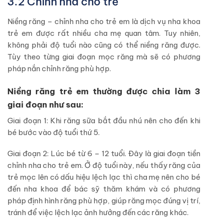
3.2 Chỉnh nha cho trẻ
Niềng răng – chỉnh nha cho trẻ em là dịch vụ nha khoa
trẻ em được rất nhiều cha mẹ quan tâm. Tuy nhiên,
không phải độ tuổi nào cũng có thể niềng răng được.
Tùy theo từng giai đoạn mọc răng mà sẽ có phương
pháp nắn chỉnh răng phù hợp.
Niềng răng trẻ em thường được chia làm 3
giai đoạn như sau:
Giai đoạn 1: Khi răng sữa bắt đầu nhú nên cho đến khi
bé bước vào độ tuổi thứ 5.
Giai đoạn 2: Lúc bé từ 6 – 12 tuổi. Đây là giai đoạn tiền
chỉnh nha cho trẻ em. Ở độ tuổi này, nếu thấy răng của
trẻ mọc lên có dấu hiệu lệch lạc thì cha mẹ nên cho bé
đến nha khoa để bác sỹ thăm khám và có phương
pháp định hình răng phù hợp, giúp răng mọc đúng vị trí,
tránh để việc lệch lạc ảnh hưởng đến các răng khác.