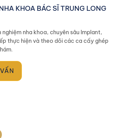
NHA KHOA BÁC SĨ TRUNG LONG
h nghiệm nha khoa, chuyên sâu Implant,
iếp thực hiện và theo dõi các ca cấy ghép
khám.
 VẤN
p