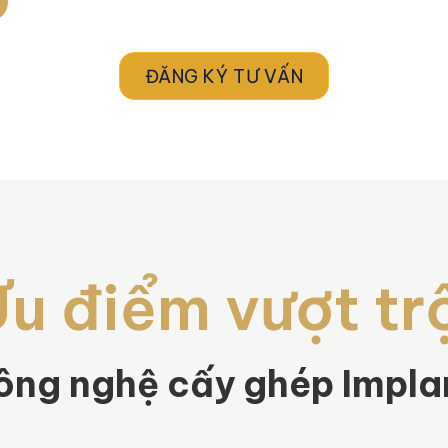
ĐĂNG KÝ TƯ VẤN
u điểm vượt tr
ông nghệ cấy ghép Impla