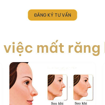
ĐĂNG KÝ TƯ VẤN
 việc mất răng 