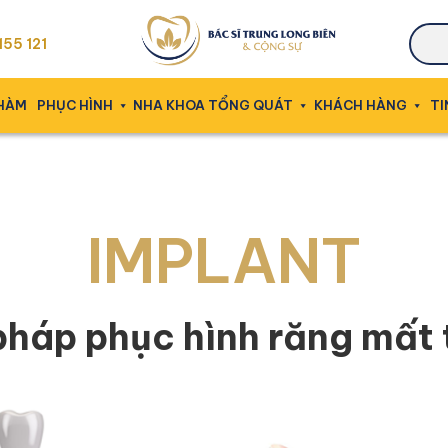
55 121
 HÀM
PHỤC HÌNH
NHA KHOA TỔNG QUÁT
KHÁCH HÀNG
TI
IMPLANT
pháp phục hình răng mất 