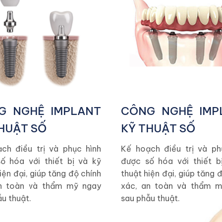
G NGHỆ IMPLANT
CÔNG NGHỆ IMP
HUẬT SỐ
KỸ THUẬT SỐ
ch điều trị và phục hình
Kế hoạch điều trị và ph
ố hóa với thiết bị và kỹ
được số hóa với thiết b
iện đại, giúp tăng độ chính
thuật hiện đại, giúp tăng 
n toàn và thẩm mỹ ngay
xác, an toàn và thẩm 
u thuật.
sau phẫu thuật.