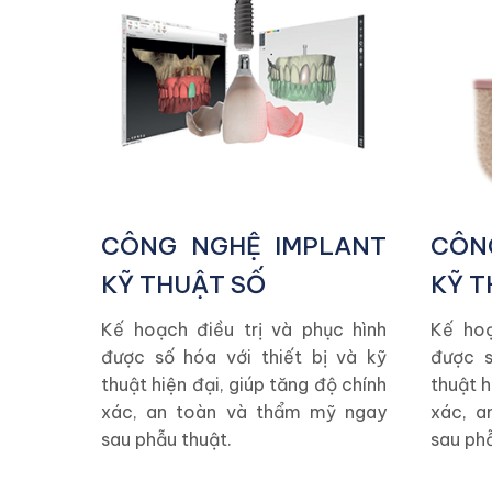
CÔNG NGHỆ IMPLANT
CÔN
KỸ THUẬT SỐ
KỸ T
Kế hoạch điều trị và phục hình
Kế hoạ
được số hóa với thiết bị và kỹ
được s
thuật hiện đại, giúp tăng độ chính
thuật h
xác, an toàn và thẩm mỹ ngay
xác, a
sau phẫu thuật.
sau phẫ