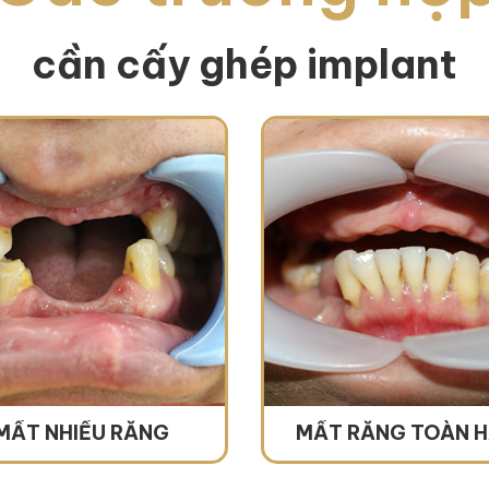
cần cấy ghép implant
MẤT NHIỀU RĂNG
MẤT RĂNG TOÀN 