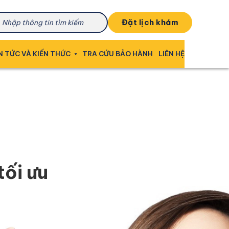
đặt lịch khám
N TỨC VÀ KIẾN THỨC
TRA CỨU BẢO HÀNH
LIÊN HỆ
tối ưu