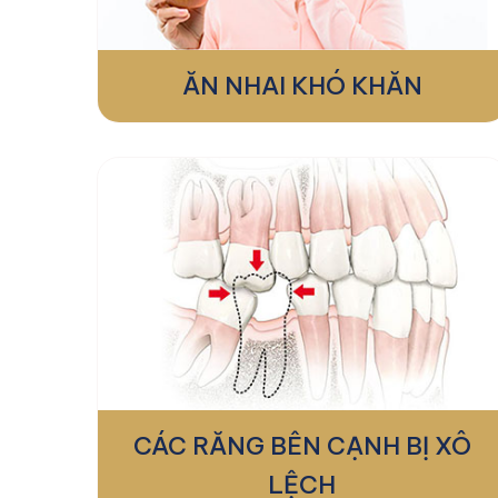
ĂN NHAI KHÓ KHĂN
CÁC RĂNG BÊN CẠNH BỊ XÔ
LỆCH