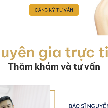
ĐĂNG KÝ TƯ VẤN
uyên gia trực t
Thăm khám và tư vấn
BÁC SĨ NGUYỄ