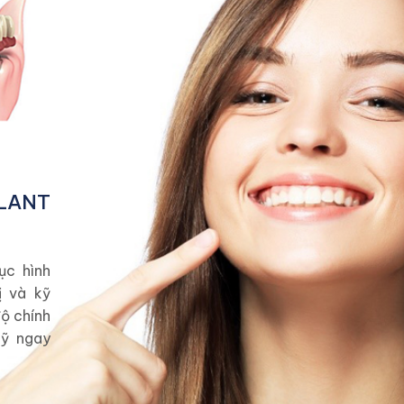
LANT
ục hình
ị và kỹ
độ chính
mỹ ngay