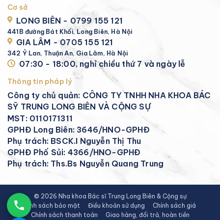
Cơ sở
LONG BIÊN - 0799 155 121
441B đường Bát Khối, Long Biên, Hà Nội
GIA LÂM - 0705 155 121
342 Ỷ Lan, Thuận An, Gia Lâm, Hà Nội
07:30 - 18:00, nghỉ chiều thứ 7 và ngày lễ
Thông tin pháp lý
Công ty chủ quản: CÔNG TY TNHH NHA KHOA BÁC
SỸ TRUNG LONG BIÊN VÀ CỘNG SỰ
MST: 0110171311
GPHĐ Long Biên: 3646/HNO-GPHĐ
Phụ trách: BSCK.I Nguyễn Thị Thu
GPHĐ Phố Sủi: 4366/HNO-GPHĐ
Phụ trách: Ths.Bs Nguyễn Quang Trung
© 2026 Nha khoa Bác sĩ Trung Long Biên & Cộng sự
Chính sách bảo mật
Điều khoản sử dụng
Chính sách giá
Chính sách thanh toán
Giao hàng, đổi trả, hoàn tiền