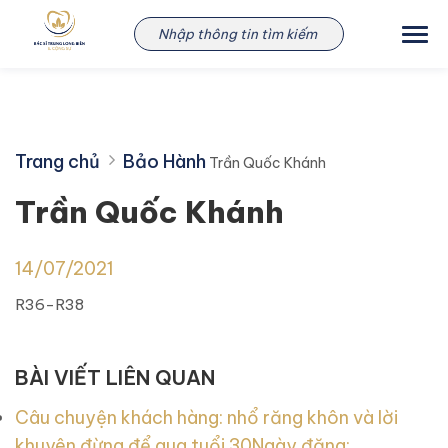
Skip
Trần Quốc Khánh
to
content
Trang chủ
Bảo Hành
Trần Quốc Khánh
Trần Quốc Khánh
14/07/2021
R36-R38
BÀI VIẾT LIÊN QUAN
Câu chuyện khách hàng: nhổ răng khôn và lời
khuyên đừng để qua tuổi 30
Ngày đăng: