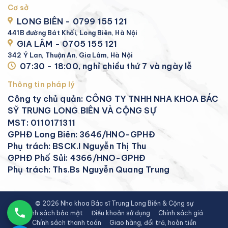
Cơ sở
LONG BIÊN - 0799 155 121
441B đường Bát Khối, Long Biên, Hà Nội
GIA LÂM - 0705 155 121
342 Ỷ Lan, Thuận An, Gia Lâm, Hà Nội
07:30 - 18:00, nghỉ chiều thứ 7 và ngày lễ
Thông tin pháp lý
Công ty chủ quản: CÔNG TY TNHH NHA KHOA BÁC
SỸ TRUNG LONG BIÊN VÀ CỘNG SỰ
MST: 0110171311
GPHĐ Long Biên: 3646/HNO-GPHĐ
Phụ trách: BSCK.I Nguyễn Thị Thu
GPHĐ Phố Sủi: 4366/HNO-GPHĐ
Phụ trách: Ths.Bs Nguyễn Quang Trung
© 2026 Nha khoa Bác sĩ Trung Long Biên & Cộng sự
Chính sách bảo mật
Điều khoản sử dụng
Chính sách giá
Chính sách thanh toán
Giao hàng, đổi trả, hoàn tiền