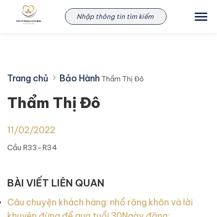
Skip
Thẩm Thị Đô
to
content
Trang chủ
Bảo Hành
Thẩm Thị Đô
Thẩm Thị Đô
11/02/2022
Cầu R33-R34
BÀI VIẾT LIÊN QUAN
Câu chuyện khách hàng: nhổ răng khôn và lời
khuyên đừng để qua tuổi 30
Ngày đăng: