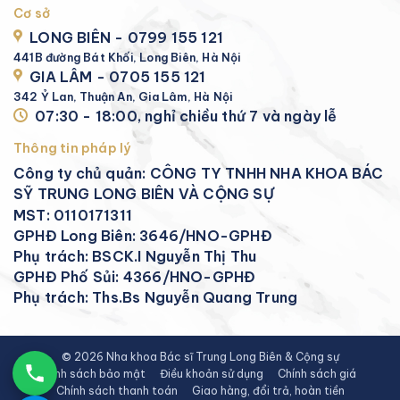
Cơ sở
LONG BIÊN - 0799 155 121
441B đường Bát Khối, Long Biên, Hà Nội
GIA LÂM - 0705 155 121
342 Ỷ Lan, Thuận An, Gia Lâm, Hà Nội
07:30 - 18:00, nghỉ chiều thứ 7 và ngày lễ
Thông tin pháp lý
Công ty chủ quản: CÔNG TY TNHH NHA KHOA BÁC
SỸ TRUNG LONG BIÊN VÀ CỘNG SỰ
MST: 0110171311
GPHĐ Long Biên: 3646/HNO-GPHĐ
Phụ trách: BSCK.I Nguyễn Thị Thu
GPHĐ Phố Sủi: 4366/HNO-GPHĐ
Phụ trách: Ths.Bs Nguyễn Quang Trung
© 2026 Nha khoa Bác sĩ Trung Long Biên & Cộng sự
Chính sách bảo mật
Điều khoản sử dụng
Chính sách giá
Chính sách thanh toán
Giao hàng, đổi trả, hoàn tiền