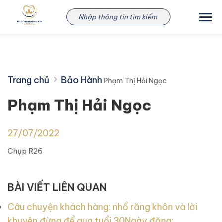
Skip
Phạm Thị Hải Ngọc
to
content
Trang chủ
Bảo Hành
Phạm Thị Hải Ngọc
Phạm Thị Hải Ngọc
27/07/2022
Chụp R26
BÀI VIẾT LIÊN QUAN
Câu chuyện khách hàng: nhổ răng khôn và lời
khuyên đừng để qua tuổi 30
Ngày đăng: