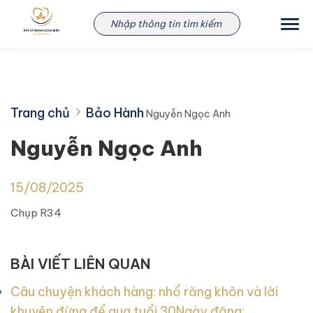
Skip
Nguyễn Ngọc Anh
to
content
Trang chủ
Bảo Hành
Nguyễn Ngọc Anh
Nguyễn Ngọc Anh
15/08/2025
Chụp R34
BÀI VIẾT LIÊN QUAN
Câu chuyện khách hàng: nhổ răng khôn và lời
khuyên đừng để qua tuổi 30
Ngày đăng: