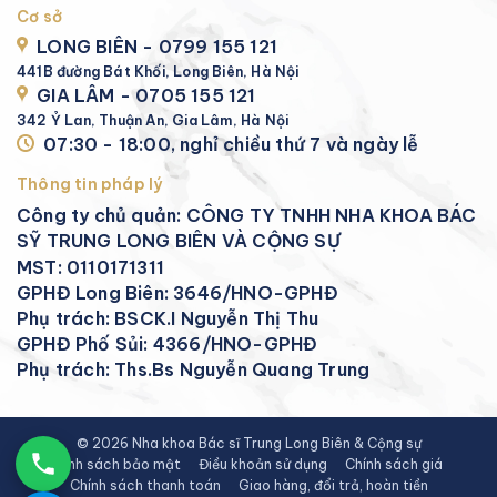
Cơ sở
LONG BIÊN - 0799 155 121
441B đường Bát Khối, Long Biên, Hà Nội
GIA LÂM - 0705 155 121
342 Ỷ Lan, Thuận An, Gia Lâm, Hà Nội
07:30 - 18:00, nghỉ chiều thứ 7 và ngày lễ
Thông tin pháp lý
Công ty chủ quản: CÔNG TY TNHH NHA KHOA BÁC
SỸ TRUNG LONG BIÊN VÀ CỘNG SỰ
MST: 0110171311
GPHĐ Long Biên: 3646/HNO-GPHĐ
Phụ trách: BSCK.I Nguyễn Thị Thu
GPHĐ Phố Sủi: 4366/HNO-GPHĐ
Phụ trách: Ths.Bs Nguyễn Quang Trung
© 2026 Nha khoa Bác sĩ Trung Long Biên & Cộng sự
Chính sách bảo mật
Điều khoản sử dụng
Chính sách giá
Chính sách thanh toán
Giao hàng, đổi trả, hoàn tiền