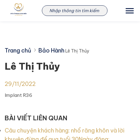
Skip
Lê Thị Thủy
to
content
Trang chủ
Bảo Hành
Lê Thị Thủy
Lê Thị Thủy
29/11/2022
Implant R36
BÀI VIẾT LIÊN QUAN
Câu chuyện khách hàng: nhổ răng khôn và lời
khuyên đừng để qua tuổi 30
Ngày đăng: