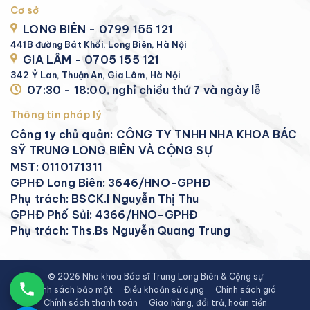
Cơ sở
LONG BIÊN - 0799 155 121
441B đường Bát Khối, Long Biên, Hà Nội
GIA LÂM - 0705 155 121
342 Ỷ Lan, Thuận An, Gia Lâm, Hà Nội
07:30 - 18:00, nghỉ chiều thứ 7 và ngày lễ
Thông tin pháp lý
Công ty chủ quản: CÔNG TY TNHH NHA KHOA BÁC
SỸ TRUNG LONG BIÊN VÀ CỘNG SỰ
MST: 0110171311
GPHĐ Long Biên: 3646/HNO-GPHĐ
Phụ trách: BSCK.I Nguyễn Thị Thu
GPHĐ Phố Sủi: 4366/HNO-GPHĐ
Phụ trách: Ths.Bs Nguyễn Quang Trung
© 2026 Nha khoa Bác sĩ Trung Long Biên & Cộng sự
Chính sách bảo mật
Điều khoản sử dụng
Chính sách giá
Chính sách thanh toán
Giao hàng, đổi trả, hoàn tiền