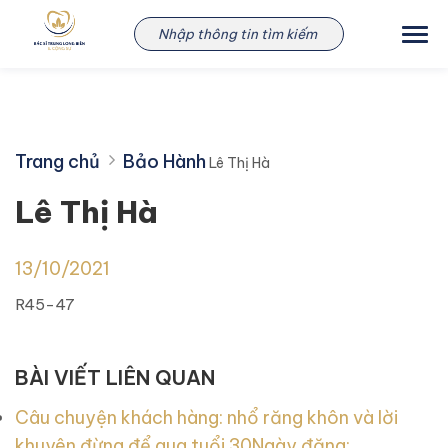
Skip
Lê Thị Hà
to
content
Trang chủ
Bảo Hành
Lê Thị Hà
Lê Thị Hà
13/10/2021
R45-47
BÀI VIẾT LIÊN QUAN
Câu chuyện khách hàng: nhổ răng khôn và lời
khuyên đừng để qua tuổi 30
Ngày đăng: