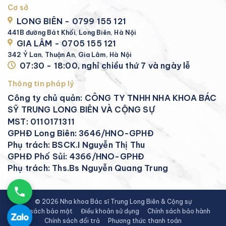
Cơ sở
LONG BIÊN - 0799 155 121
441B đường Bát Khối, Long Biên, Hà Nội
GIA LÂM - 0705 155 121
342 Ỷ Lan, Thuận An, Gia Lâm, Hà Nội
07:30 - 18:00, nghỉ chiều thứ 7 và ngày lễ
Thông tin pháp lý
Công ty chủ quản: CÔNG TY TNHH NHA KHOA BÁC
SỸ TRUNG LONG BIÊN VÀ CỘNG SỰ
MST: 0110171311
GPHĐ Long Biên: 3646/HNO-GPHĐ
Phụ trách: BSCK.I Nguyễn Thị Thu
GPHĐ Phố Sủi: 4366/HNO-GPHĐ
Phụ trách: Ths.Bs Nguyễn Quang Trung
© 2026 Nha khoa Bác sĩ Trung Long Biên & Cộng sự
Chính sách bảo mật
Điều khoản sử dụng
Chính sách bảo hành
Chính sách đổi trả
Phương thức thanh toán