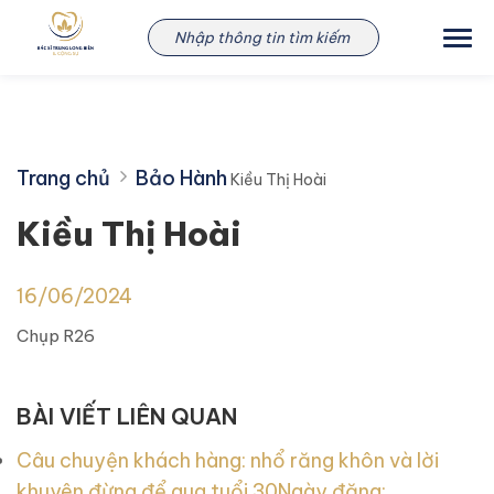
Skip
Kiều Thị Hoài
to
content
Trang chủ
Bảo Hành
Kiều Thị Hoài
Kiều Thị Hoài
16/06/2024
Chụp R26
BÀI VIẾT LIÊN QUAN
Câu chuyện khách hàng: nhổ răng khôn và lời
khuyên đừng để qua tuổi 30
Ngày đăng: