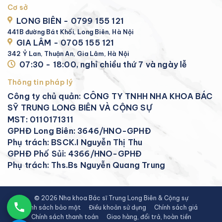
Cơ sở
LONG BIÊN - 0799 155 121
441B đường Bát Khối, Long Biên, Hà Nội
GIA LÂM - 0705 155 121
342 Ỷ Lan, Thuận An, Gia Lâm, Hà Nội
07:30 - 18:00, nghỉ chiều thứ 7 và ngày lễ
Thông tin pháp lý
Công ty chủ quản: CÔNG TY TNHH NHA KHOA BÁC
SỸ TRUNG LONG BIÊN VÀ CỘNG SỰ
MST: 0110171311
GPHĐ Long Biên: 3646/HNO-GPHĐ
Phụ trách: BSCK.I Nguyễn Thị Thu
GPHĐ Phố Sủi: 4366/HNO-GPHĐ
Phụ trách: Ths.Bs Nguyễn Quang Trung
© 2026 Nha khoa Bác sĩ Trung Long Biên & Cộng sự
Chính sách bảo mật
Điều khoản sử dụng
Chính sách giá
Chính sách thanh toán
Giao hàng, đổi trả, hoàn tiền