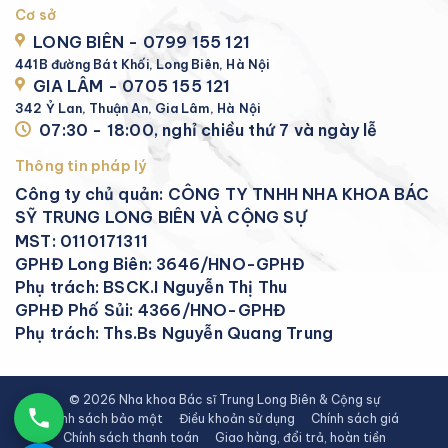
Cơ sở
LONG BIÊN - 0799 155 121
441B đường Bát Khối, Long Biên, Hà Nội
GIA LÂM - 0705 155 121
342 Ỷ Lan, Thuận An, Gia Lâm, Hà Nội
07:30 - 18:00, nghỉ chiều thứ 7 và ngày lễ
Thông tin pháp lý
Công ty chủ quản: CÔNG TY TNHH NHA KHOA BÁC
SỸ TRUNG LONG BIÊN VÀ CỘNG SỰ
MST: 0110171311
GPHĐ Long Biên: 3646/HNO-GPHĐ
Phụ trách: BSCK.I Nguyễn Thị Thu
GPHĐ Phố Sủi: 4366/HNO-GPHĐ
Phụ trách: Ths.Bs Nguyễn Quang Trung
© 2026 Nha khoa Bác sĩ Trung Long Biên & Cộng sự
Chính sách bảo mật
Điều khoản sử dụng
Chính sách giá
Chính sách thanh toán
Giao hàng, đổi trả, hoàn tiền