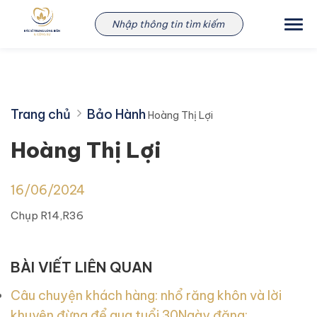
Skip
Hoàng Thị Lợi
to
content
Trang chủ
Bảo Hành
Hoàng Thị Lợi
Hoàng Thị Lợi
16/06/2024
Chụp R14,R36
BÀI VIẾT LIÊN QUAN
Câu chuyện khách hàng: nhổ răng khôn và lời
khuyên đừng để qua tuổi 30
Ngày đăng: