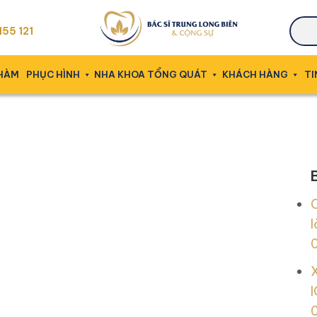
55 121
 HÀM
PHỤC HÌNH
NHA KHOA TỔNG QUÁT
KHÁCH HÀNG
TI
l