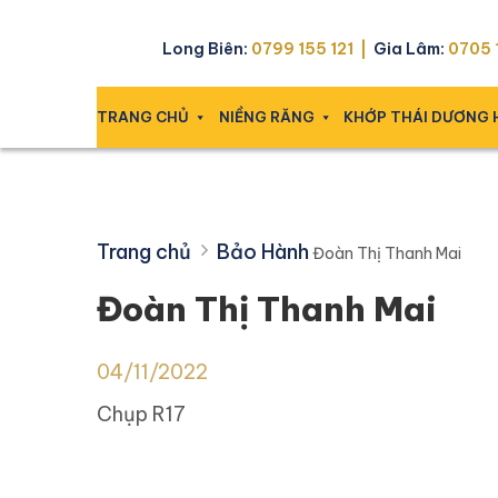
Skip
Đoàn Thị Thanh Mai
to
Long Biên:
0799 155 121 |
Gia Lâm:
0705 1
content
TRANG CHỦ
NIỀNG RĂNG
KHỚP THÁI DƯƠNG
Trang chủ
Bảo Hành
Đoàn Thị Thanh Mai
Đoàn Thị Thanh Mai
04/11/2022
Chụp R17