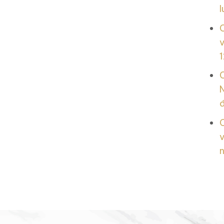
l
v
1
N
v