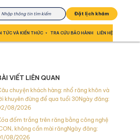
đặt lịch khám
N TỨC VÀ KIẾN THỨC
TRA CỨU BẢO HÀNH
LIÊN HỆ
BÀI VIẾT LIÊN QUAN
Câu chuyện khách hàng: nhổ răng khôn và
ời khuyên đừng để qua tuổi 30
Ngày đăng:
02/08/2026
Xóa đốm trắng trên răng bằng công nghệ
ICON, không cần mài răng
Ngày đăng:
01/08/2026